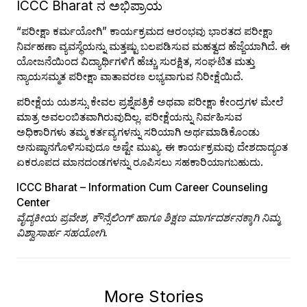
ICCC Bharat ನ ಅಭಿಪ್ರಾಯ
“ಪರೀಕ್ಷಾ ಕರ್ಮಯೋಗಿ” ಕಾರ್ಯಕ್ರಮದ ಆರಂಭವು ಭಾರತದ ಪರೀಕ್ಷಾ
ನಿರ್ವಹಣಾ ವ್ಯವಸ್ಥೆಯನ್ನು ಮತ್ತಷ್ಟು ಬಲಪಡಿಸುವ ಮಹತ್ವದ ಹೆಜ್ಜೆಯಾಗಿದೆ. ಈ
ಯೋಜನೆಯಿಂದ ವಿದ್ಯಾರ್ಥಿಗಳಿಗೆ ಹೆಚ್ಚು ಸುರಕ್ಷಿತ, ಸಂಘಟಿತ ಮತ್ತು
ನ್ಯಾಯಸಮ್ಮತ ಪರೀಕ್ಷಾ ವಾತಾವರಣ ಲಭ್ಯವಾಗುವ ನಿರೀಕ್ಷೆಯಿದೆ.
ಪರೀಕ್ಷೆಯ ಯಶಸ್ಸು ಕೇವಲ ಪ್ರಶ್ನೆಪತ್ರಿಕೆ ಅಥವಾ ಪರೀಕ್ಷಾ ಕೇಂದ್ರಗಳ ಮೇಲೆ
ಮಾತ್ರ ಅವಲಂಬಿತವಾಗಿರುವುದಿಲ್ಲ. ಪರೀಕ್ಷೆಯನ್ನು ನಿರ್ವಹಿಸುವ
ಅಧಿಕಾರಿಗಳು ತಮ್ಮ ಕರ್ತವ್ಯಗಳನ್ನು ಸರಿಯಾಗಿ ಅರ್ಥಮಾಡಿಕೊಂಡು
ಅನುಷ್ಠಾನಗೊಳಿಸುವುದೂ ಅಷ್ಟೇ ಮುಖ್ಯ. ಈ ಕಾರ್ಯಕ್ರಮವು ದೇಶದಾದ್ಯಂತ
ಏಕರೂಪದ ಮಾನದಂಡಗಳನ್ನು ರೂಪಿಸಲು ಸಹಕಾರಿಯಾಗಬಹುದು.
ICCC Bharat – Information Cum Career Counseling
Center
ವೈದ್ಯಕೀಯ ಪ್ರವೇಶ, ಕೌನ್ಸೆಲಿಂಗ್ ಹಾಗೂ ಶಿಕ್ಷಣ ಮಾರ್ಗದರ್ಶನಕ್ಕಾಗಿ ನಿಮ್ಮ
ವಿಶ್ವಾಸಾರ್ಹ ಸಹಯೋಗಿ.
More Stories