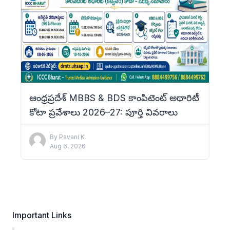
ఆంధ్రప్రదేశ్ MBBS & BDS కాంపిటెంట్ అథారిటీ
కోటా ప్రవేశాలు 2026–27: పూర్తి వివరాలు
By
Pavani K
Aug 6, 2026
Important Links