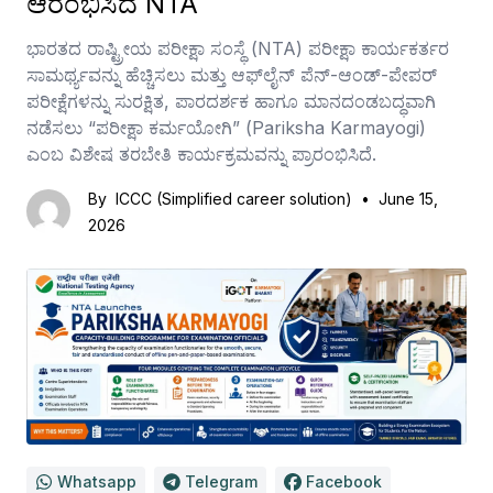
ಆರಂಭಿಸಿದ NTA
ಭಾರತದ ರಾಷ್ಟ್ರೀಯ ಪರೀಕ್ಷಾ ಸಂಸ್ಥೆ (NTA) ಪರೀಕ್ಷಾ ಕಾರ್ಯಕರ್ತರ
ಸಾಮರ್ಥ್ಯವನ್ನು ಹೆಚ್ಚಿಸಲು ಮತ್ತು ಆಫ್‌ಲೈನ್ ಪೆನ್-ಆಂಡ್-ಪೇಪರ್
ಪರೀಕ್ಷೆಗಳನ್ನು ಸುರಕ್ಷಿತ, ಪಾರದರ್ಶಕ ಹಾಗೂ ಮಾನದಂಡಬದ್ಧವಾಗಿ
ನಡೆಸಲು “ಪರೀಕ್ಷಾ ಕರ್ಮಯೋಗಿ” (Pariksha Karmayogi)
ಎಂಬ ವಿಶೇಷ ತರಬೇತಿ ಕಾರ್ಯಕ್ರಮವನ್ನು ಪ್ರಾರಂಭಿಸಿದೆ.
By
ICCC (Simplified career solution)
•
June 15,
2026
Whatsapp
Telegram
Facebook