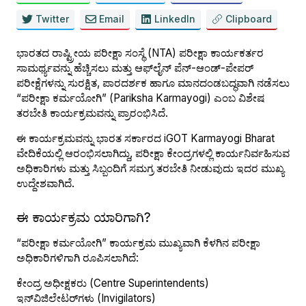
Twitter
Email
LinkedIn
Clipboard
ಭಾರತದ ರಾಷ್ಟ್ರೀಯ ಪರೀಕ್ಷಾ ಸಂಸ್ಥೆ (NTA) ಪರೀಕ್ಷಾ ಕಾರ್ಯಕರ್ತರ
ಸಾಮರ್ಥ್ಯವನ್ನು ಹೆಚ್ಚಿಸಲು ಮತ್ತು ಆಫ್‌ಲೈನ್ ಪೆನ್-ಆಂಡ್-ಪೇಪರ್
ಪರೀಕ್ಷೆಗಳನ್ನು ಸುರಕ್ಷಿತ, ಪಾರದರ್ಶಕ ಹಾಗೂ ಮಾನದಂಡಬದ್ಧವಾಗಿ ನಡೆಸಲು
“ಪರೀಕ್ಷಾ ಕರ್ಮಯೋಗಿ” (Pariksha Karmayogi) ಎಂಬ ವಿಶೇಷ
ತರಬೇತಿ ಕಾರ್ಯಕ್ರಮವನ್ನು ಪ್ರಾರಂಭಿಸಿದೆ.
ಈ ಕಾರ್ಯಕ್ರಮವನ್ನು ಭಾರತ ಸರ್ಕಾರದ iGOT Karmayogi Bharat
ವೇದಿಕೆಯಲ್ಲಿ ಆರಂಭಿಸಲಾಗಿದ್ದು, ಪರೀಕ್ಷಾ ಕೇಂದ್ರಗಳಲ್ಲಿ ಕಾರ್ಯನಿರ್ವಹಿಸುವ
ಅಧಿಕಾರಿಗಳು ಮತ್ತು ಸಿಬ್ಬಂದಿಗೆ ಸಮಗ್ರ ತರಬೇತಿ ನೀಡುವುದು ಇದರ ಮುಖ್ಯ
ಉದ್ದೇಶವಾಗಿದೆ.
ಈ ಕಾರ್ಯಕ್ರಮ ಯಾರಿಗಾಗಿ?
“ಪರೀಕ್ಷಾ ಕರ್ಮಯೋಗಿ” ಕಾರ್ಯಕ್ರಮ ಮುಖ್ಯವಾಗಿ ಕೆಳಗಿನ ಪರೀಕ್ಷಾ
ಅಧಿಕಾರಿಗಳಿಗಾಗಿ ರೂಪಿಸಲಾಗಿದೆ:
ಕೇಂದ್ರ ಅಧೀಕ್ಷಕರು (Centre Superintendents)
ಇನ್‌ವಿಜಿಲೇಟರ್‌ಗಳು (Invigilators)