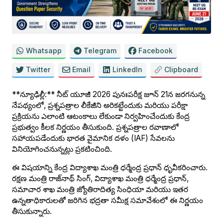
Whatsapp
Telegram
Facebook
Twitter
Email
LinkedIn
Clipboard
**న్యూఢిల్లీ:** నీట్ యూజీ 2026 పునఃపరీక్ష జూన్ 21న జరగనున్న
నేపథ్యంలో, ప్రశ్నపత్రాల లీకేజీని అరికట్టేందుకు మరియు పరీక్షా
ప్రక్రియను ఎలాంటి ఆటంకాలు లేకుండా నిర్వహించేందుకు కేంద్ర
ప్రభుత్వం కీలక నిర్ణయం తీసుకుంది. ప్రశ్నపత్రాల రవాణాలో
సహాయపడేందుకు భారత వైమానిక దళం (IAF) సేవలను
వినియోగించనున్నట్లు ప్రకటించింది.
ఈ విషయాన్ని కేంద్ర విద్యాశాఖ మంత్రి ధర్మేంద్ర ప్రధాన్ ధృవీకరించారు.
రక్షణ మంత్రి రాజ్‌నాథ్ సింగ్, విద్యాశాఖ మంత్రి ధర్మేంద్ర ప్రధాన్,
సమాచార శాఖ మంత్రి జ్యోతిరాదిత్య సింధియా మరియు ఇతర
ఉన్నతాధికారులతో జరిగిన భద్రతా సమీక్ష సమావేశంలో ఈ నిర్ణయం
తీసుకున్నారు.