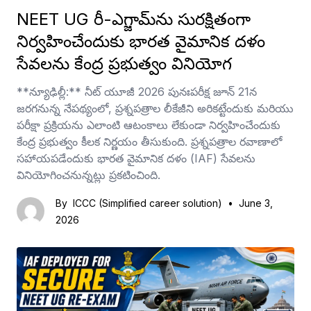
NEET UG రీ-ఎగ్జామ్‌ను సురక్షితంగా
నిర్వహించేందుకు భారత వైమానిక దళం
సేవలను కేంద్ర ప్రభుత్వం వినియోగ
**న్యూఢిల్లీ:** నీట్ యూజీ 2026 పునఃపరీక్ష జూన్ 21న
జరగనున్న నేపథ్యంలో, ప్రశ్నపత్రాల లీకేజీని అరికట్టేందుకు మరియు
పరీక్షా ప్రక్రియను ఎలాంటి ఆటంకాలు లేకుండా నిర్వహించేందుకు
కేంద్ర ప్రభుత్వం కీలక నిర్ణయం తీసుకుంది. ప్రశ్నపత్రాల రవాణాలో
సహాయపడేందుకు భారత వైమానిక దళం (IAF) సేవలను
వినియోగించనున్నట్లు ప్రకటించింది.
By
ICCC (Simplified career solution)
•
June 3,
2026