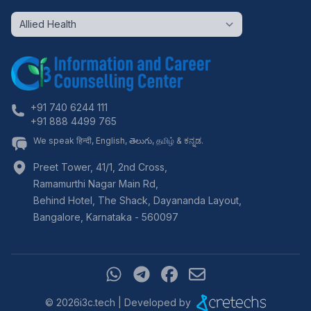
+91 740 6244 111
+91 888 4499 765
We speak हिन्दी, English, తెలుగు, தமிழ் & ಕನ್ನಡ.
Preet Tower, 41/1, 2nd Cross,
Ramamurthi Nagar Main Rd,
Behind Hotel, The Shack, Dayananda Layout,
Bangalore
,
Karnataka
-
560097
©
2026
i3c.tech | Developed by