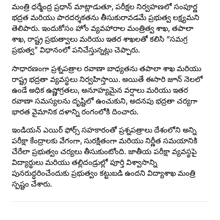
మంత్రి ధర్మేంద్ర ప్రధాన్ మాట్లాడుతూ, పరీక్షల నిర్వహణలో సంపూర్ణ
భద్రత మరియు పారదర్శకతను తీసుకురావడమే ప్రభుత్వ లక్ష్యమని
తెలిపారు. ఇందుకోసం హోం వ్యవహారాల మంత్రిత్వ శాఖ, తపాలా
శాఖ, రాష్ట్ర ప్రభుత్వాలు మరియు ఇతర శాఖలతో కలిసి “సమగ్ర
ప్రభుత్వ” విధానంలో పనిచేస్తున్నట్లు చెప్పారు.
సాధారణంగా ప్రశ్నపత్రాల రవాణా బాధ్యతను తపాలా శాఖ మరియు
రాష్ట్ర భద్రతా వ్యవస్థలు నిర్వహిస్తాయి. అయితే ఈసారి జూన్ నెలలో
ఉండే అధిక ఉష్ణోగ్రతలు, అనూహ్యమైన వర్షాలు మరియు ఇతర
రవాణా సమస్యలను దృష్టిలో ఉంచుకుని, అదనపు భద్రతా చర్యగా
భారత వైమానిక దళాన్ని రంగంలోకి దించారు.
ఇండియన్ ఎయిర్ ఫోర్స్ సహకారంతో ప్రశ్నపత్రాలు దేశంలోని అన్ని
పరీక్షా కేంద్రాలకు వేగంగా, సురక్షితంగా మరియు నిర్ణీత సమయానికి
చేరేలా ప్రభుత్వం చర్యలు తీసుకుంటోంది. జాతీయ పరీక్షా వ్యవస్థపై
విద్యార్థులు మరియు తల్లిదండ్రుల్లో పూర్తి విశ్వాసాన్ని
పునరుద్ధరించేందుకు ప్రభుత్వం కట్టుబడి ఉందని విద్యాశాఖ మంత్రి
స్పష్టం చేశారు.