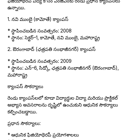
ఫిజియోథెరపీ విద్య కోసం ఎంజీఎంకు రెండు ప్రధాన క్యాంపస్‌లు
ఉన్నాయి.
1. నవి ముంబై (కామోతే) క్యాంపస్
* స్థాపించబడిన సంవత్సరం: 2008
* స్థానం: సెక్టర్–1, కామోతే, నవి ముంబై, మహారాష్ట్ర
2. ఔరంగాబాద్ (ఛత్రపతి సంభాజీనగర్) క్యాంపస్
* స్థాపించబడిన సంవత్సరం: 2009
* స్థానం: ఎన్–6, సిడ్కో, ఛత్రపతి సంభాజీనగర్ (ఔరంగాబాద్),
మహారాష్ట్ర
క్యాంపస్ సౌకర్యాలు
రెండు క్యాంపస్‌లలో కూడా విద్యార్థుల విద్యా మరియు ప్రాక్టికల్
అభ్యాస అవసరాలను దృష్టిలో ఉంచుకుని ఆధునిక సౌకర్యాలు
కల్పించబడ్డాయి.
ప్రధాన సౌకర్యాలు:
* ఆధునిక ఫిజియోథెరపీ ప్రయోగశాలలు