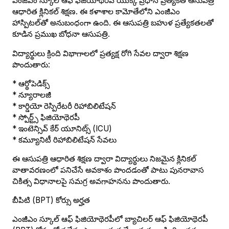
ఎంజీఎం స్కూల్ ఆఫ్ ఫిజియోథెరపీ యొక్క ప్రధాన ప్రత్యేకత ఆసుపత్రి
ఆధారిత క్లినికల్ శిక్షణ. ఈ కళాశాల కామోతేలోని ఎంజీఎం
హాస్పిటల్‌తో అనుబంధంగా ఉంది. ఈ ఆసుపత్రి బహుళ ప్రత్యేకతలతో
కూడిన ప్రముఖ బోధనా ఆసుపత్రి.
విద్యార్థులు క్రింది విభాగాలలో ప్రత్యక్ష రోగి సేవల ద్వారా శిక్షణ
పొందుతారు:
* ఆర్థోపెడిక్స్
* న్యూరాలజీ
* కార్డియో రెస్పిరేటరీ రిహాబిలిటేషన్
* స్పోర్ట్స్ ఫిజియోథెరపీ
* ఇంటెన్సివ్ కేర్ యూనిట్స్ (ICU)
* కమ్యూనిటీ రిహాబిలిటేషన్ సేవలు
ఈ ఆసుపత్రి ఆధారిత శిక్షణ ద్వారా విద్యార్థులు నిజమైన క్లినికల్
వాతావరణంలో పనిచేసే అవకాశం పొందడంతో పాటు పునరావాస
చికిత్స విధానాలపై సమగ్ర అవగాహనను పొందుతారు.
బీపిటి (BPT) కోర్సు అర్హత
ఎంజీఎం స్కూల్ ఆఫ్ ఫిజియోథెరపీలో బ్యాచిలర్ ఆఫ్ ఫిజియోథెరపీ