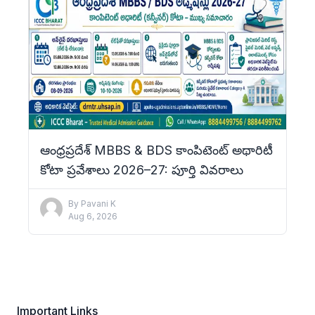
ఆంధ్రప్రదేశ్ MBBS & BDS కాంపిటెంట్ అథారిటీ
కోటా ప్రవేశాలు 2026–27: పూర్తి వివరాలు
By
Pavani K
Aug 6, 2026
Important Links