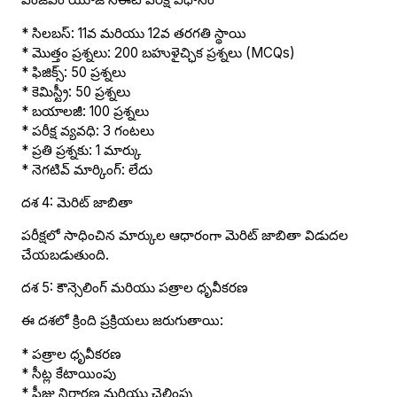
* సిలబస్: 11వ మరియు 12వ తరగతి స్థాయి
* మొత్తం ప్రశ్నలు: 200 బహుళైచ్ఛిక ప్రశ్నలు (MCQs)
* ఫిజిక్స్: 50 ప్రశ్నలు
* కెమిస్ట్రీ: 50 ప్రశ్నలు
* బయాలజీ: 100 ప్రశ్నలు
* పరీక్ష వ్యవధి: 3 గంటలు
* ప్రతి ప్రశ్నకు: 1 మార్కు
* నెగటివ్ మార్కింగ్: లేదు
దశ 4: మెరిట్ జాబితా
పరీక్షలో సాధించిన మార్కుల ఆధారంగా మెరిట్ జాబితా విడుదల
చేయబడుతుంది.
దశ 5: కౌన్సెలింగ్ మరియు పత్రాల ధృవీకరణ
ఈ దశలో క్రింది ప్రక్రియలు జరుగుతాయి:
* పత్రాల ధృవీకరణ
* సీట్ల కేటాయింపు
* ఫీజు నిర్ధారణ మరియు చెల్లింపు