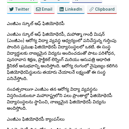
Twitter
Email
LinkedIn
Clipboard
ఎంజీఎం స్కూల్ ఆఫ్ ఫిజియోథెరపీ
ఎంజీఎం స్కూల్ ఆఫ్ ఫిజియోథెరపీ, మహాత్మా గాంధీ మిషన్
(ఎంజీఎం) ఆరోగ్య విద్యా వ్యవస్థ ఆధ్వర్యంలో పనిచేస్తున్న గుర్తింపు
పొందిన ప్రముఖ ఫిజియోథెరపీ విద్యాసంస్థలలో ఒకటి. ఈ సంస్థ
విద్యార్థులకు నాణ్యమైన విద్యను అందించడంతో పాటు పరిశోధన,
పునరావాస శిక్షణ, ప్రాక్టికల్ లెర్నింగ్ మరియు ఆసుపత్రి ఆధారిత
క్లినికల్ అనుభవాన్ని అందిస్తోంది. ఆరోగ్య రంగంలో నైపుణ్యం కలిగిన
ఫిజియోథెరపిస్టులను తయారు చేయాలనే లక్ష్యంతో ఈ సంస్థ
పనిచేస్తోంది.
సంవత్సరాలుగా ఎంజీఎం తన ఆరోగ్య విద్యా వ్యవస్థను
విస్తరించుకుంటూ మహారాష్ట్రలోని పలు ప్రాంతాల్లో ఫిజియోథెరపీ
విద్యాసంస్థలను స్థాపించి, నాణ్యమైన ఫిజియోథెరపీ విద్యను
అందిస్తోంది.
ఎంజీఎం ఫిజియోథెరపీ క్యాంపస్‌లు