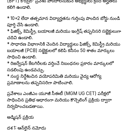
(BPT) కోర్సులో ప్రవేశం పొందాలనుకునే అభ్యర్థులు క్రింది అర్హతలు
కలిగి ఉండాలి.
* 10+2 లేదా తత్సమాన విద్యార్హతను గుర్తింపు పొందిన బోర్డు నుండి
పూర్తి చేసి ఉండాలి.
* ఫిజిక్స్, కెమిస్ట్రీ, బయాలజీ మరియు ఇంగ్లీష్ తప్పనిసరి సబ్జెక్టులుగా
చదివి ఉండాలి.
* సాధారణ విభాగానికి చెందిన విద్యార్థులు ఫిజిక్స్, కెమిస్ట్రీ మరియు
బయాలజీ (PCB) సబ్జెక్టులలో కలిపి కనీసం 50 శాతం మార్కులు
సాధించి ఉండాలి.
* రిజర్వేషన్ కేటగిరీలకు వర్తించే నిబంధనల ప్రకారం మార్కులలో
సడలింపు ఉండవచ్చు.
* సంస్థ నిర్దేశించిన వయోపరిమితి మరియు వైద్య ఆరోగ్య
ప్రమాణాలను తప్పనిసరిగా పాటించాలి.
ప్రవేశాలు ఎంజీఎం యూజీ సీఈటీ (MGM UG CET) పరీక్షలో
సాధించిన ప్రతిభ ఆధారంగా మరియు కౌన్సెలింగ్ ప్రక్రియ ద్వారా
నిర్వహించబడతాయి.
అడ్మిషన్ ప్రక్రియ
దశ 1: ఆన్‌లైన్ నమోదు