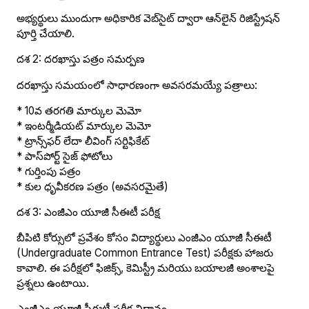
అభ్యర్థులు ముందుగా అధికారిక వెబ్‌సైట్ ద్వారా ఆన్‌లైన్ రిజిస్ట్రేషన్
పూర్తి చేయాలి.
దశ 2: దరఖాస్తు పత్రం సమర్పణ
దరఖాస్తు సమయంలో సాధారణంగా అవసరమయ్యే పత్రాలు:
* 10వ తరగతి మార్కుల మెమో
* ఇంటర్మీడియట్ మార్కుల మెమో
* ట్రాన్స్‌ఫర్ లేదా లీవింగ్ సర్టిఫికేట్
* పాస్‌పోర్ట్ సైజ్ ఫోటోలు
* గుర్తింపు పత్రం
* కుల ధృవీకరణ పత్రం (అవసరమైతే)
దశ 3: ఎంజీఎం యూజీ సీఈటీ పరీక్ష
బీపిటి కోర్సులో ప్రవేశం కోసం విద్యార్థులు ఎంజీఎం యూజీ సీఈటీ
(Undergraduate Common Entrance Test) పరీక్షకు హాజరు
కావాలి. ఈ పరీక్షలో ఫిజిక్స్, కెమిస్ట్రీ మరియు బయాలజీ అంశాలపై
ప్రశ్నలు ఉంటాయి.
ఎంజీఎం యూజీ సీఈటీ పరీక్ష విధానం