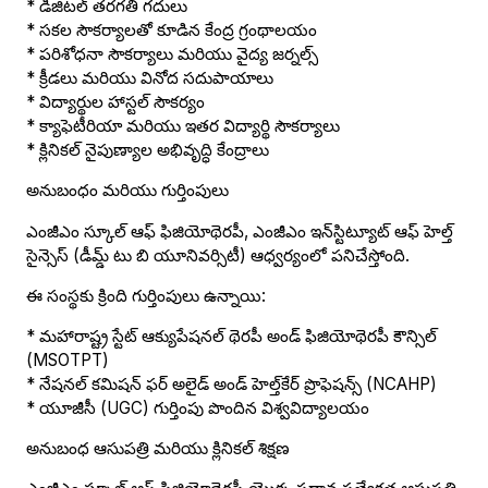
* డిజిటల్ తరగతి గదులు
* సకల సౌకర్యాలతో కూడిన కేంద్ర గ్రంథాలయం
* పరిశోధనా సౌకర్యాలు మరియు వైద్య జర్నల్స్
* క్రీడలు మరియు వినోద సదుపాయాలు
* విద్యార్థుల హాస్టల్ సౌకర్యం
* క్యాఫెటీరియా మరియు ఇతర విద్యార్థి సౌకర్యాలు
* క్లినికల్ నైపుణ్యాల అభివృద్ధి కేంద్రాలు
అనుబంధం మరియు గుర్తింపులు
ఎంజీఎం స్కూల్ ఆఫ్ ఫిజియోథెరపీ, ఎంజీఎం ఇన్‌స్టిట్యూట్ ఆఫ్ హెల్త్
సైన్సెస్ (డీమ్డ్ టు బి యూనివర్సిటీ) ఆధ్వర్యంలో పనిచేస్తోంది.
ఈ సంస్థకు క్రింది గుర్తింపులు ఉన్నాయి:
* మహారాష్ట్ర స్టేట్ ఆక్యుపేషనల్ థెరపీ అండ్ ఫిజియోథెరపీ కౌన్సిల్
(MSOTPT)
* నేషనల్ కమిషన్ ఫర్ అలైడ్ అండ్ హెల్త్‌కేర్ ప్రొఫెషన్స్ (NCAHP)
* యూజీసీ (UGC) గుర్తింపు పొందిన విశ్వవిద్యాలయం
అనుబంధ ఆసుపత్రి మరియు క్లినికల్ శిక్షణ