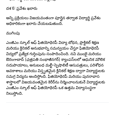
దశ 6: ప్రవేశం ఖరారు
అన్ని ప్రక్రియలు విజయవంతంగా పూర్తైన తర్వాత విద్యార్థి ప్రవేశం
అధికారికంగా ఖరారు చేయబడుతుంది.
ముగింపు
ఎంజీఎం స్కూల్ ఆఫ్ ఫిజియోథెరపీ విద్యా బోధన, ప్రాక్టికల్ శిక్షణ
మరియు క్లినికల్ అనుభవాన్ని సమన్వయం చేస్తూ ఫిజియోథెరపీ
విద్యలో ప్రత్యేక గుర్తింపును సంపాదించింది. నవి ముంబై మరియు
ఔరంగాబాద్ (ఛత్రపతి సంభాజీనగర్) క్యాంపస్‌లలో ఆధునిక మౌలిక
సదుపాయాలు, అనుబంధ మల్టీ-స్పెషాలిటీ ఆసుపత్రులు, పరిశోధన
అవకాశాలు మరియు విస్తృతమైన క్లినికల్ శిక్షణ ద్వారా విద్యార్థులకు
సమగ్ర విద్యను అందిస్తోంది. ఫిజియోథెరపీ మరియు పునరావాస
శాస్త్రాలలో విజయవంతమైన కెరీర్‌ను నిర్మించాలనుకునే విద్యార్థులకు
ఎంజీఎం స్కూల్ ఆఫ్ ఫిజియోథెరపీ ఒక ఉత్తమ విద్యాసంస్థగా
నిలుస్తోంది.