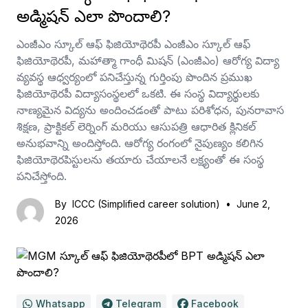
అడ్మిషన్ ఎలా పొందాలి?
ఎంజీఎం స్కూల్ ఆఫ్ ఫిజియోథెరపీ ఎంజీఎం స్కూల్ ఆఫ్
ఫిజియోథెరపీ, మహాత్మా గాంధీ మిషన్ (ఎంజీఎం) ఆరోగ్య విద్యా
వ్యవస్థ ఆధ్వర్యంలో పనిచేస్తున్న గుర్తింపు పొందిన ప్రముఖ
ఫిజియోథెరపీ విద్యాసంస్థలలో ఒకటి. ఈ సంస్థ విద్యార్థులకు
నాణ్యమైన విద్యను అందించడంతో పాటు పరిశోధన, పునరావాస
శిక్షణ, ప్రాక్టికల్ లెర్నింగ్ మరియు ఆసుపత్రి ఆధారిత క్లినికల్
అనుభవాన్ని అందిస్తోంది. ఆరోగ్య రంగంలో నైపుణ్యం కలిగిన
ఫిజియోథెరపిస్టులను తయారు చేయాలనే లక్ష్యంతో ఈ సంస్థ
పనిచేస్తోంది.
By
ICCC (Simplified career solution)
•
June 2,
2026
Whatsapp
Telegram
Facebook