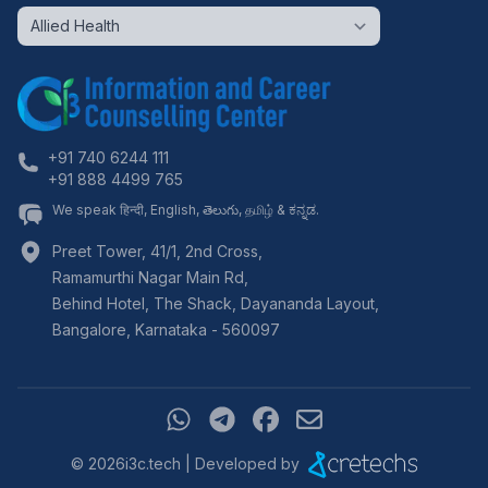
+91 740 6244 111
+91 888 4499 765
We speak हिन्दी, English, తెలుగు, தமிழ் & ಕನ್ನಡ.
Preet Tower, 41/1, 2nd Cross,
Ramamurthi Nagar Main Rd,
Behind Hotel, The Shack, Dayananda Layout,
Bangalore
,
Karnataka
-
560097
©
2026
i3c.tech | Developed by