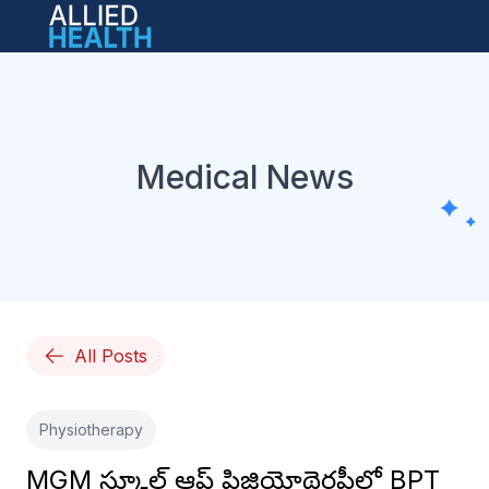
Open main menu
Medical News
All Posts
Physiotherapy
MGM స్కూల్ ఆఫ్ ఫిజియోథెరపీలో BPT